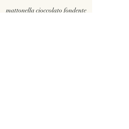
mattonella cioccolato fondente
e lamponi
9 €
affogato della chicca
affogato alla crema, fragole, panna e
muesli
9 €
sorbetto agli agrumi
7.
Senza glutine
9 €
crema di yogurt fichi