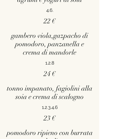
4.6.
22 €
gambero viola,gazpacho di
pomodoro, panzanella e
crema di mandorle
1.2.8
24 €
tonno impanato, fagiolini alla
soia e crema di scalogno
1.2.3.4.6
23 €
pomodoro ripieno con burrata