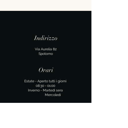
Indirizzo
Via Aurelia 82
Spotorno
Orari
Estate - Aperto tutti i giorni
​​08:30 - 01:00
Inverno - Martedì sera
Mercoledì
Contattaci
3290320877